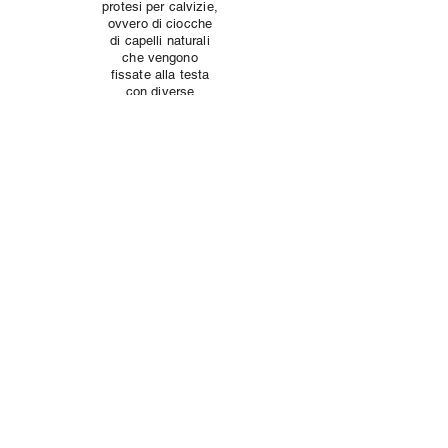
protesi per calvizie,
ovvero di ciocche
di capelli naturali
che vengono
fissate alla testa
con diverse
tecniche e possono
essere rimosse a
piacimento. Tali
protesi possono
oltretutto essere
fissate seguendo
un rinfoltimento
progressivo, in
modo che l’effetto
finale non appaia
improvviso e
dunque innaturale.
indietro