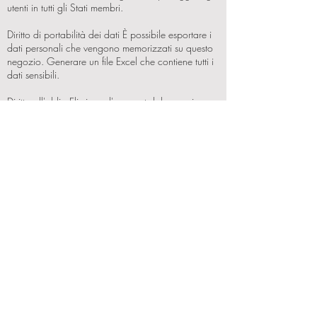
utenti in tutti gli Stati membri.
Diritto di portabilità dei dati È possibile esportare i
dati personali che vengono memorizzati su questo
negozio. Generare un file Excel che contiene tutti i
dati sensibili.
Diritto all'oblio Eliminare l'account dal negozio
insieme a tutti i tuoi dati personali. Tutti gli indirizzi,
ordini e altre informazioni andranno perse.
Diritto di essere anonimi Modificare le informazioni
con i dati fittizi. In questo modo la vostra identità è
protetta.
Diritto di essere informato Questo copre qualsiasi
raccolta di dati da parte delle imprese, e gli
individui devono essere informati prima che i dati
sono raccolti.
Diritto di avere informazioni corrette Questo
assicura che gli individui possono avere i loro dati
aggiornati se è scaduto o incompleta o errata.
Diritto di limitare l'elaborazione Gli individui
possono richiedere che i loro dati non viene
utilizzato per l'elaborazione.
Diritto di oggetto Questo include diritto degli